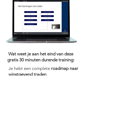
Wat weet je aan het eind van deze
gratis 30 minuten durende training:
Je hebt een complete
roadmap naar
winstgevend traden
Hoe je
grafieken slim leest
voor
winstgevende trades
Hoe je een
betrouwbaar fulltime
inkomen uit traden
kunt opbouwen